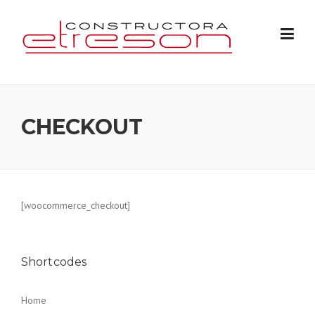
Skip
to
content
CHECKOUT
[woocommerce_checkout]
Shortcodes
Home